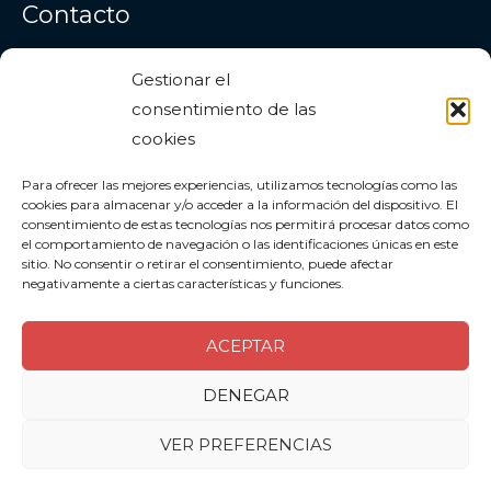
Contacto
Gestionar el
Dirección
: Estepona (Málaga)
consentimiento de las
Correo electrónico:
info@grunsber.org
cookies
Para ofrecer las mejores experiencias, utilizamos tecnologías como las
Facebook
Instagram
YouTube
cookies para almacenar y/o acceder a la información del dispositivo. El
consentimiento de estas tecnologías nos permitirá procesar datos como
el comportamiento de navegación o las identificaciones únicas en este
sitio. No consentir o retirar el consentimiento, puede afectar
negativamente a ciertas características y funciones.
ACEPTAR
DENEGAR
VER PREFERENCIAS
© 2020 - 2026 | Diseño,
hosting
y edición:
Acaire
S.Coop.And.