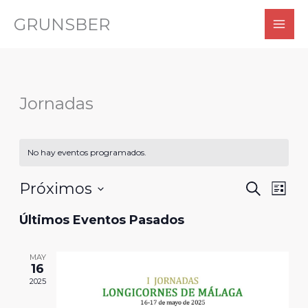
Ir
GRUNSBER
al
contenido
Jornadas
No hay eventos programados.
Próximos
Navegación
BUSCAR
Nave
LISTA
de
de
Selecciona
Últimos Eventos Pasados
búsqueda
vistas
la
y
de
fecha.
MAY
vistas
Even
16
2025
de
Eventos