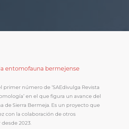
 la entomofauna bermejense
el primer número de ‘SAEdivulga Revista
omología’ en el que figura un avance del
a de Sierra Bermeja. Es un proyecto que
ez con la colaboración de otros
 desde 2023.