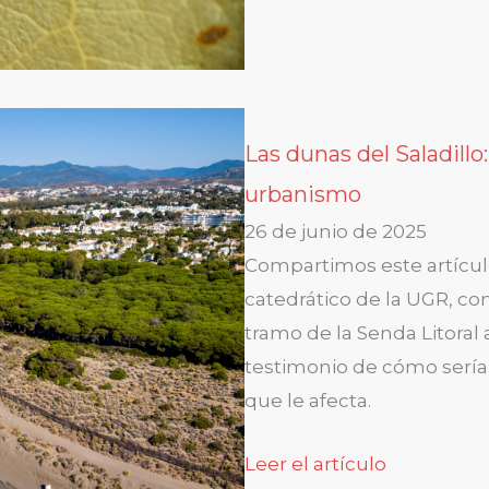
Las dunas del Saladillo:
urbanismo
26 de junio de 2025
Compartimos este artícul
catedrático de la UGR, co
tramo de la Senda Litoral 
testimonio de cómo sería
que le afecta.
Leer el artículo