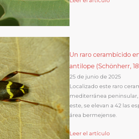
Leer el artículo
Un raro cerambícido en
antilope (Schönherr, 18
25 de junio de 2025
Localizado este raro cer
mediterránea peninsular,
este, se elevan a 42 las es
área bermejense.
Leer el artículo