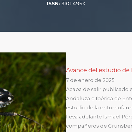
ISSN:
3101-495X
Avance del estudio de
7 de enero de 2025
Acaba de salir publicado 
Andaluza e Ibérica de Ent
estudio de la entomofaun
lleva adelante Ismael Pér
compañeros de Grunsber