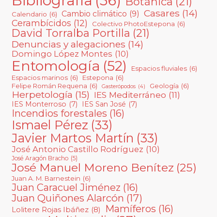
Bibliografía
(56)
Botánica
(21)
Casares
(14)
Cambio climático
(9)
Calendario
(6)
Cerambícidos
(12)
Colectivo PhotoEstepona
(6)
David Torralba Portilla
(21)
Denuncias y alegaciones
(14)
Domingo López Montes
(10)
Entomología
(52)
Espacios fluviales
(6)
Espacios marinos
(6)
Estepona
(6)
Felipe Román Requena
(6)
Geología
(6)
Gasterópodos
(4)
Herpetología
(15)
IES Mediterráneo
(11)
IES Monterroso
(7)
IES San José
(7)
Incendios forestales
(16)
Ismael Pérez
(33)
Javier Martos Martín
(33)
José Antonio Castillo Rodríguez
(10)
José Aragón Bracho
(5)
José Manuel Moreno Benítez
(25)
Juan A. M. Barnestein
(6)
Juan Caracuel Jiménez
(16)
Juan Quiñones Alarcón
(17)
Mamíferos
(16)
Lolitere Rojas Ibáñez
(8)