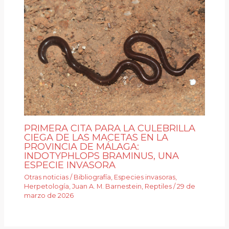
PRIMERA CITA PARA LA CULEBRILLA
CIEGA DE LAS MACETAS EN LA
PROVINCIA DE MÁLAGA:
INDOTYPHLOPS BRAMINUS, UNA
ESPECIE INVASORA
Otras noticias
/
Bibliografía
,
Especies invasoras
,
Herpetología
,
Juan A. M. Barnestein
,
Reptiles
/
29 de
marzo de 2026