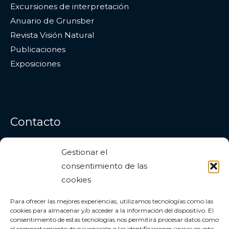
Excursiones de interpretación
Anuario de Grunsber
Revista Visión Natural
Publicaciones
Exposiciones
Contacto
Gestionar el
Dirección
: Estepona (Málaga)
consentimiento de las
Correo electrónico:
info@grunsber.org
cookies
Para ofrecer las mejores experiencias, utilizamos tecnologías como las
Facebook
Instagram
YouTube
cookies para almacenar y/o acceder a la información del dispositivo. El
consentimiento de estas tecnologías nos permitirá procesar datos como
el comportamiento de navegación o las identificaciones únicas en este