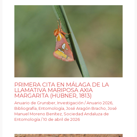
PRIMERA CITA EN MÁLAGA DE LA
LLAMATIVA MARIPOSA AXIA
MARGARITA (HÜBNER, 1813)
Anuario de Grunsber
,
Investigación
/
Anuario 2026
,
Bibliografía
,
Entomología
,
José Aragón Bracho
,
José
Manuel Moreno Benítez
,
Sociedad Andaluza de
Entomología
/
10 de abril de 2026