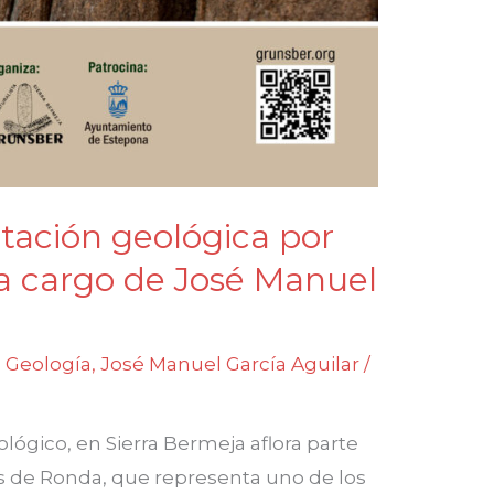
etación geológica por
 a cargo de José Manuel
,
Geología
,
José Manuel García Aguilar
/
lógico, en Sierra Bermeja aflora parte
as de Ronda, que representa uno de los