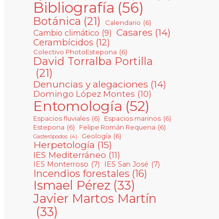
Bibliografía
(56)
Botánica
(21)
Calendario
(6)
Casares
(14)
Cambio climático
(9)
Cerambícidos
(12)
Colectivo PhotoEstepona
(6)
David Torralba Portilla
(21)
Denuncias y alegaciones
(14)
Domingo López Montes
(10)
Entomología
(52)
Espacios fluviales
(6)
Espacios marinos
(6)
Estepona
(6)
Felipe Román Requena
(6)
Geología
(6)
Gasterópodos
(4)
Herpetología
(15)
IES Mediterráneo
(11)
IES Monterroso
(7)
IES San José
(7)
Incendios forestales
(16)
Ismael Pérez
(33)
Javier Martos Martín
(33)