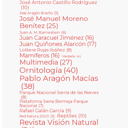
José Antonio Castillo Rodríguez
(10)
José Aragón Bracho
(5)
José Manuel Moreno
Benítez
(25)
Juan A. M. Barnestein
(6)
Juan Caracuel Jiménez
(16)
Juan Quiñones Alarcón
(17)
Lolitere Rojas Ibáñez
(8)
Mamíferos
(16)
Marbella
(4)
Multimedia
(27)
Ornitología
(40)
Pablo Aragón Macías
(38)
Parque Nacional Sierra de las Nieves
(8)
Plataforma Sierra Bermeja Parque
Nacional
(7)
Rafael Galán García
(9)
Reptiles
(10)
Red Natura 2000
(5)
Revista Visión Natural