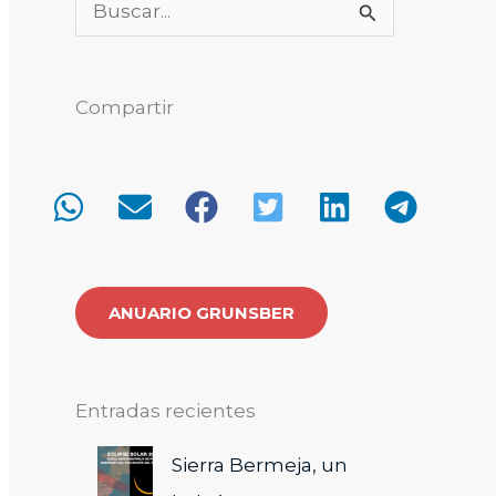
B
u
s
Compartir
c
a
r
p
o
r
ANUARIO GRUNSBER
:
Entradas recientes
Sierra Bermeja, un