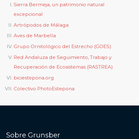
Sierra Bermeja, un patrimonio natural
excepcional
Artrópodos de Málaga
Aves de Marbella
Grupo Ornitológico del Estrecho (GOES)
Red Andaluza de Seguimiento, Trabajo y
Recuperación de Ecosistemas (RASTREA)
biciestepona.org
Colectivo PhotoEstepona
Sobre Grunsber