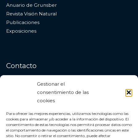
Anuario de Grunsber
Revista Visión Natural
Publicaciones
Exposiciones
Contacto
Gestionar el
Dirección
: Estepona (Málaga)
consentimiento de las
Correo electrónico:
info@grunsber.org
cookies
Para ofrecer las mejores experiencias, utilizamos tecnologías como las
Facebook
Instagram
YouTube
cookies para almacenar y/o acceder a la información del dispositivo. El
consentimiento de estas tecnologías nos permitirá procesar datos como
el comportamiento de navegación o las identificaciones únicas en este
sitio. No consentir o retirar el consentimiento, puede afectar