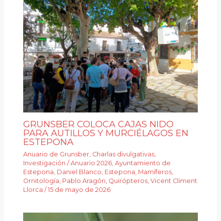
GRUNSBER COLOCA CAJAS NIDO
PARA AUTILLOS Y MURCIÉLAGOS EN
ESTEPONA
Anuario de Grunsber
,
Charlas divulgativas
,
Investigación
/
Anuario 2026
,
Ayuntamiento de
Estepona
,
Daniel Blanco
,
Estepona
,
Mamíferos
,
Ornitología
,
Pablo Aragón
,
Quirópteros
,
Vicent Climent
Llorca
/
15 de mayo de 2026