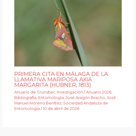
PRIMERA CITA EN MÁLAGA DE LA
LLAMATIVA MARIPOSA AXIA
MARGARITA (HÜBNER, 1813)
Anuario de Grunsber
,
Investigación
/
Anuario 2026
,
Bibliografía
,
Entomología
,
José Aragón Bracho
,
José
Manuel Moreno Benítez
,
Sociedad Andaluza de
Entomología
/
10 de abril de 2026