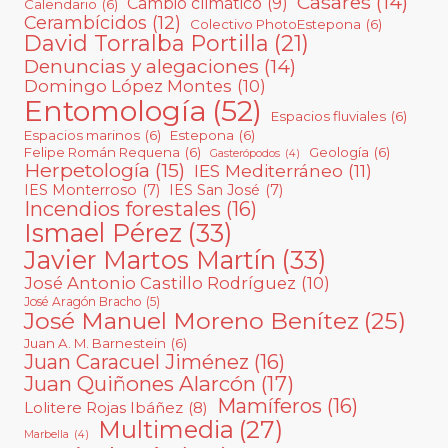
Casares
(14)
Cambio climático
(9)
Calendario
(6)
Cerambícidos
(12)
Colectivo PhotoEstepona
(6)
David Torralba Portilla
(21)
Denuncias y alegaciones
(14)
Domingo López Montes
(10)
Entomología
(52)
Espacios fluviales
(6)
Espacios marinos
(6)
Estepona
(6)
Felipe Román Requena
(6)
Geología
(6)
Gasterópodos
(4)
Herpetología
(15)
IES Mediterráneo
(11)
IES Monterroso
(7)
IES San José
(7)
Incendios forestales
(16)
Ismael Pérez
(33)
Javier Martos Martín
(33)
José Antonio Castillo Rodríguez
(10)
José Aragón Bracho
(5)
José Manuel Moreno Benítez
(25)
Juan A. M. Barnestein
(6)
Juan Caracuel Jiménez
(16)
Juan Quiñones Alarcón
(17)
Mamíferos
(16)
Lolitere Rojas Ibáñez
(8)
Multimedia
(27)
Marbella
(4)