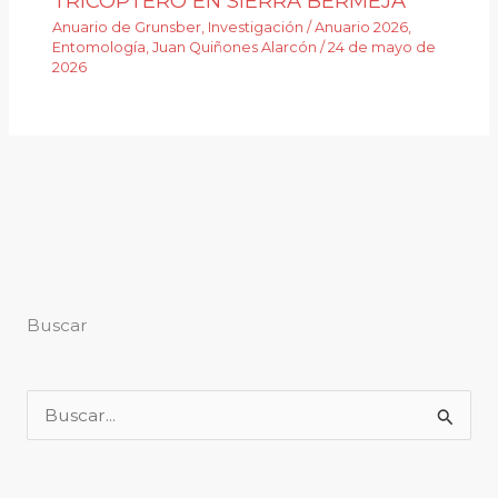
TRICÓPTERO EN SIERRA BERMEJA
Anuario de Grunsber
,
Investigación
/
Anuario 2026
,
Entomología
,
Juan Quiñones Alarcón
/
24 de mayo de
2026
Buscar
B
u
s