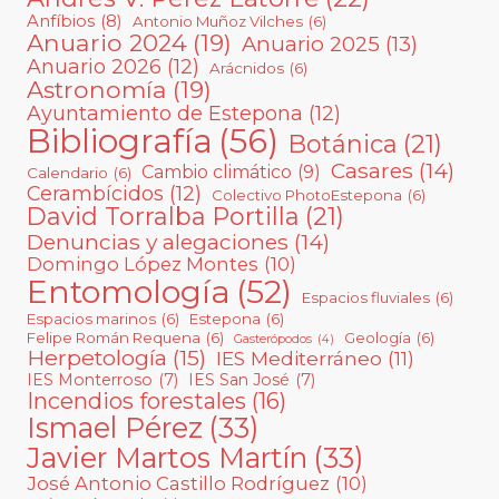
Anfíbios
(8)
Antonio Muñoz Vilches
(6)
Anuario 2024
(19)
Anuario 2025
(13)
Anuario 2026
(12)
Arácnidos
(6)
Astronomía
(19)
Ayuntamiento de Estepona
(12)
Bibliografía
(56)
Botánica
(21)
Casares
(14)
Cambio climático
(9)
Calendario
(6)
Cerambícidos
(12)
Colectivo PhotoEstepona
(6)
David Torralba Portilla
(21)
Denuncias y alegaciones
(14)
Domingo López Montes
(10)
Entomología
(52)
Espacios fluviales
(6)
Espacios marinos
(6)
Estepona
(6)
Felipe Román Requena
(6)
Geología
(6)
Gasterópodos
(4)
Herpetología
(15)
IES Mediterráneo
(11)
IES Monterroso
(7)
IES San José
(7)
Incendios forestales
(16)
Ismael Pérez
(33)
Javier Martos Martín
(33)
José Antonio Castillo Rodríguez
(10)