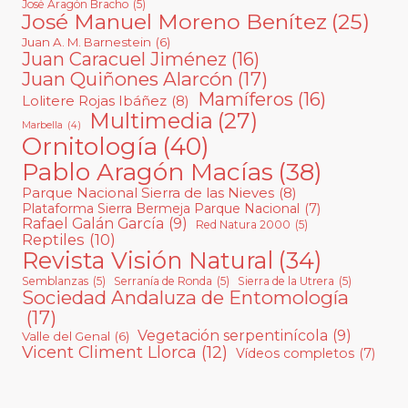
José Aragón Bracho
(5)
José Manuel Moreno Benítez
(25)
Juan A. M. Barnestein
(6)
Juan Caracuel Jiménez
(16)
Juan Quiñones Alarcón
(17)
Mamíferos
(16)
Lolitere Rojas Ibáñez
(8)
Multimedia
(27)
Marbella
(4)
Ornitología
(40)
Pablo Aragón Macías
(38)
Parque Nacional Sierra de las Nieves
(8)
Plataforma Sierra Bermeja Parque Nacional
(7)
Rafael Galán García
(9)
Red Natura 2000
(5)
Reptiles
(10)
Revista Visión Natural
(34)
Semblanzas
(5)
Serranía de Ronda
(5)
Sierra de la Utrera
(5)
Sociedad Andaluza de Entomología
(17)
Vegetación serpentinícola
(9)
Valle del Genal
(6)
Vicent Climent Llorca
(12)
Vídeos completos
(7)