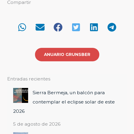
Compartir
c
a
r
p
o
r
ANUARIO GRUNSBER
:
Entradas recientes
Sierra Bermeja, un balcón para
contemplar el eclipse solar de este
2026
5 de agosto de 2026